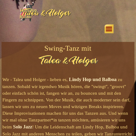
Direkt zum Seiteninhalt
Menü überspringen
Swing-Tanz mit
Lindy Hop und Balboa
Wir - Talea und Holger - lieben es,
zu
tanzen. Sobald wir irgendwo Musik hören, die "swingt", "groovt"
oder einfach schön ist, fangen wir an, zu bouncen und mit den
Fingern zu schnippen. Von der Musik, die auch moderner sein darf,
lassen wir uns zu neuen Moves und witzigen Breaks inspirieren.
Diese Improvisationen machen für uns das Tanzen aus.
Und wenn
wir mal ohne Tanzpartner*in tanzen möchten, amüsieren wir uns
Solo Jazz
beim
!
Um die Leidenschaft am Lindy Hop, Balboa und
Solo Jazz mit anderen Menschen zu teilen, geben wir Tanzunterricht